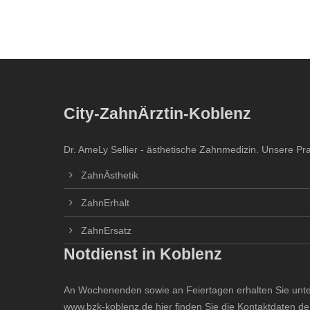
City-ZahnÄrztin-Koblenz
Dr. AmeLy Sellier - ästhetische Zahnmedizin. Unsere Pra
ZahnÄsthetik
ZahnErhalt
ZahnErsatz
Notdienst in Koblenz
An Wochenenden sowie an Feiertagen erhalten Sie unt
www.bzk-koblenz.de
hier finden Sie die Kontaktdaten de